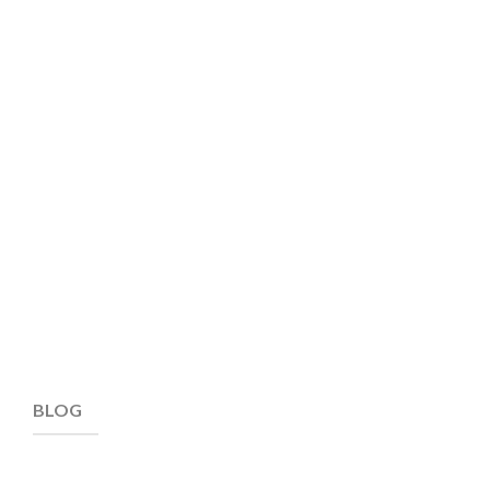
bloss zu
sein
, man
muss auch
wirken
.
»
Fritz Zorn, Mars
BLOG